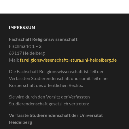
IMPRESSUM
Fachschaft Religionswissenschaft
Fischmarkt 1 – 2
69117 Heidelberg
Mail:
fs.religionswissenschaft@stura.uni-heidelberg.de
Die Fachschaft Religionswissenschaft ist Teil der
Verfassten Studierendenschaft und somit Teil einer
Körperschaft des öffentlichen Rechts.
Sie wird durch den Vorsitz der Verfassten
Studierendenschaft gesetzlich vertreten:
Verfasste Studierendenschaft der Universität
Heidelberg